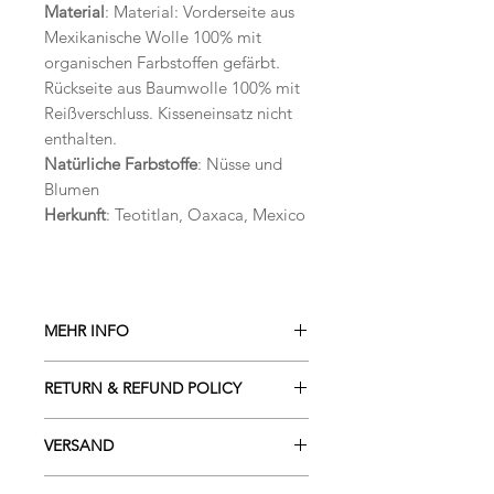
Material
: Material: Vorderseite aus
Mexikanische Wolle 100% mit
organischen Farbstoffen gefärbt.
Rückseite aus Baumwolle 100% mit
Reißverschluss. Kisseneinsatz nicht
enthalten.
Natürliche Farbstoffe
: Nüsse und
Blumen
Herkunft
: Teotitlan, Oaxaca, Mexico
MEHR INFO
Die Produkte sind hangewebt,
RETURN & REFUND POLICY
deswegen könnte sein dass sie ein
wenig in Farbe, Muster und Größe
Sie haben das Recht, binnen vierzehn
variieren. Die Kissenhülle wird ohne
VERSAND
Tagen ohne Angabe von Gründen
füllung geliefert.
diesen Vertrag zu widerrufen.
Lieferzeit