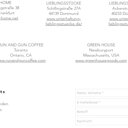
 HOME
LIEBLINGSSTÜCKE
LIEBLING
gstraße 38
Schillingstraße 27A
Ackerstr
rankfurt
44139 Dortmund
40233 Dü
-home.net
www.unterhaltung-
www.unter
lieblingsstuecke.de/
lieblingss
RUN AND GUN COFFEE
GREEN HOUSE
Toronto
Newburyport
Ontario, CA
Massachusetts, USA
ww.runandguncoffee.com
www.greenhousegoods.com
ts
enden
en