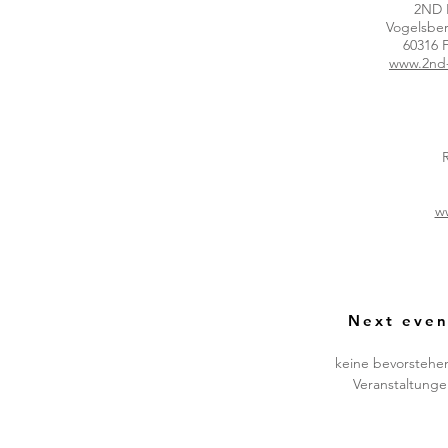
2ND
Vogelsber
60316 F
www.2nd
w
Next even
keine bevorsteh
Veranstaltung