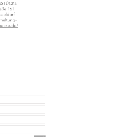
SSTÜCKE
aße 161
sseldorf
haltung-
tuecke.de/