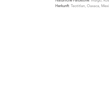
Natürliche Farbstoffe
: Indigo, Ko
Herkunft
: Teotitlan, Oaxaca, Mex