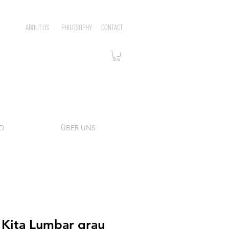
ABOUT US
PHILOSOPHY
CONTACT
D
ÜBER UNS
 Kita Lumbar grau